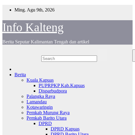
Skip
Ming. Agu 9th, 2026
to
content
Info Kalteng
Berita Seputar Kalimantan Tengah dan artikel
Berita
Kuala Kapuas
PUPRPKP Kab.Kapuas
Disparbudpora
Palangka Raya
Lamandau
Kotawaringin
Pemkab Murung Raya
Pemkab Barito Utara
DPRD
DPRD Kapuas
DPRD Barito Utara