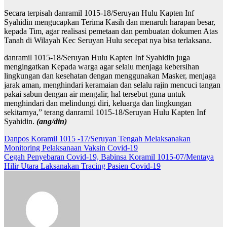
Secara terpisah danramil 1015-18/Seruyan Hulu Kapten Inf
Syahidin mengucapkan Terima Kasih dan menaruh harapan besar,
kepada Tim, agar realisasi pemetaan dan pembuatan dokumen Atas
Tanah di Wilayah Kec Seruyan Hulu secepat nya bisa terlaksana.
danramil 1015-18/Seruyan Hulu Kapten Inf Syahidin juga
mengingatkan Kepada warga agar selalu menjaga kebersihan
lingkungan dan kesehatan dengan menggunakan Masker, menjaga
jarak aman, menghindari keramaian dan selalu rajin mencuci tangan
pakai sabun dengan air mengalir, hal tersebut guna untuk
menghindari dan melindungi diri, keluarga dan lingkungan
sekitarnya,” terang danramil 1015-18/Seruyan Hulu Kapten Inf
Syahidin.
(ang/din)
Navigasi
Danpos Koramil 1015 -17/Seruyan Tengah Melaksanakan
Monitoring Pelaksanaan Vaksin Covid-19
pos
Cegah Penyebaran Covid-19, Babinsa Koramil 1015-07/Mentaya
Hilir Utara Laksanakan Tracing Pasien Covid-19