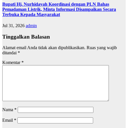
Bupati Hj. Nurhidayah Koordinasi dengan PLN Bahas
Pemadaman Listrik, Minta Informasi Disampaikan Secara
Terbuka Kepada Masyarakat
Jul 31, 2026
admin
Tinggalkan Balasan
Alamat email Anda tidak akan dipublikasikan.
Ruas yang wajib
ditandai
*
Komentar
*
Nama
*
Email
*