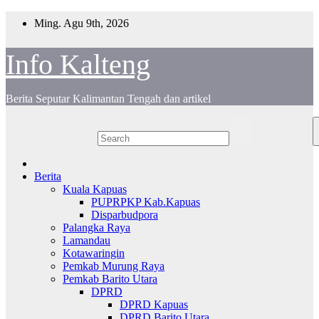
Skip
Ming. Agu 9th, 2026
to
content
Info Kalteng
Berita Seputar Kalimantan Tengah dan artikel
Berita
Kuala Kapuas
PUPRPKP Kab.Kapuas
Disparbudpora
Palangka Raya
Lamandau
Kotawaringin
Pemkab Murung Raya
Pemkab Barito Utara
DPRD
DPRD Kapuas
DPRD Barito Utara