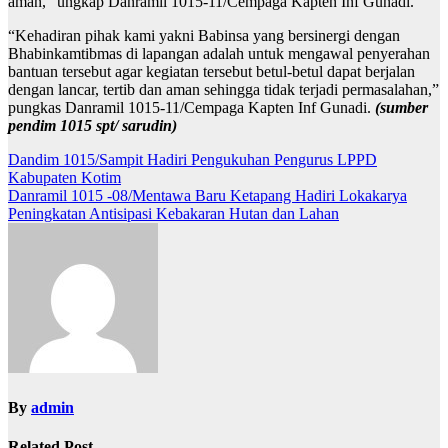
aman,” ungkap Danramil 1015-11/Cempaga Kapten Inf Gunadi.
“Kehadiran pihak kami yakni Babinsa yang bersinergi dengan
Bhabinkamtibmas di lapangan adalah untuk mengawal penyerahan
bantuan tersebut agar kegiatan tersebut betul-betul dapat berjalan
dengan lancar, tertib dan aman sehingga tidak terjadi permasalahan,”
pungkas Danramil 1015-11/Cempaga Kapten Inf Gunadi.
(sumber
pendim 1015 spt/ sarudin)
Navigasi
Dandim 1015/Sampit Hadiri Pengukuhan Pengurus LPPD
Kabupaten Kotim
pos
Danramil 1015 -08/Mentawa Baru Ketapang Hadiri Lokakarya
Peningkatan Antisipasi Kebakaran Hutan dan Lahan
By
admin
Related Post