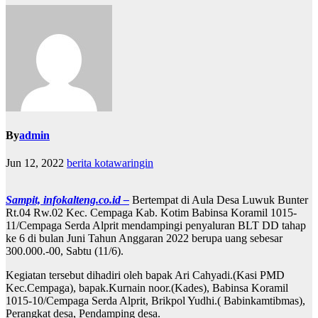
By
admin
Jun 12, 2022
berita kotawaringin
Sampit, infokalteng.co.id –
Bertempat di Aula Desa Luwuk Bunter
Rt.04 Rw.02 Kec. Cempaga Kab. Kotim Babinsa Koramil 1015-
11/Cempaga Serda Alprit mendampingi penyaluran BLT DD tahap
ke 6 di bulan Juni Tahun Anggaran 2022 berupa uang sebesar
300.000.-00, Sabtu (11/6).
Kegiatan tersebut dihadiri oleh bapak Ari Cahyadi.(Kasi PMD
Kec.Cempaga), bapak.Kurnain noor.(Kades), Babinsa Koramil
1015-10/Cempaga Serda Alprit, Brikpol Yudhi.( Babinkamtibmas),
Perangkat desa, Pendamping desa.