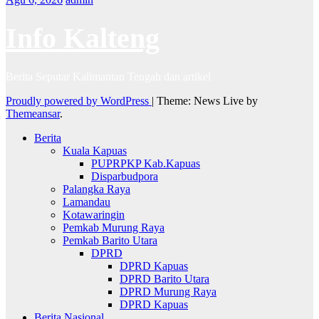
Info Kalteng
Berita Seputar Kalimantan Tengah dan artikel
Proudly powered by WordPress
|
Theme: News Live by
Themeansar
.
Berita
Kuala Kapuas
PUPRPKP Kab.Kapuas
Disparbudpora
Palangka Raya
Lamandau
Kotawaringin
Pemkab Murung Raya
Pemkab Barito Utara
DPRD
DPRD Kapuas
DPRD Barito Utara
DPRD Murung Raya
DPRD Kapuas
Berita Nasional