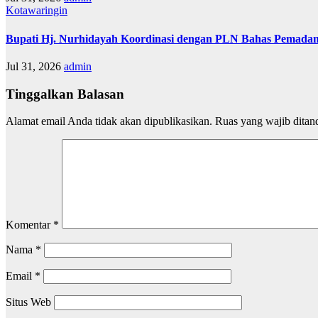
Kotawaringin
Bupati Hj. Nurhidayah Koordinasi dengan PLN Bahas Pemadam
Jul 31, 2026
admin
Tinggalkan Balasan
Alamat email Anda tidak akan dipublikasikan.
Ruas yang wajib ditan
Komentar
*
Nama
*
Email
*
Situs Web