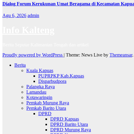
Dialog Forum Kerukunan Umat Beragama di Kecamatan Kapu
Agu 6, 2026
admin
Info Kalteng
Berita Seputar Kalimantan Tengah dan artikel
Proudly powered by WordPress
|
Theme: News Live by
Themeansar
.
Berita
Kuala Kapuas
PUPRPKP Kab.Kapuas
Disparbudpora
Palangka Raya
Lamandau
Kotawaringin
Pemkab Murung Raya
Pemkab Barito Utara
DPRD
DPRD Kapuas
DPRD Barito Utara
DPRD Murung Raya