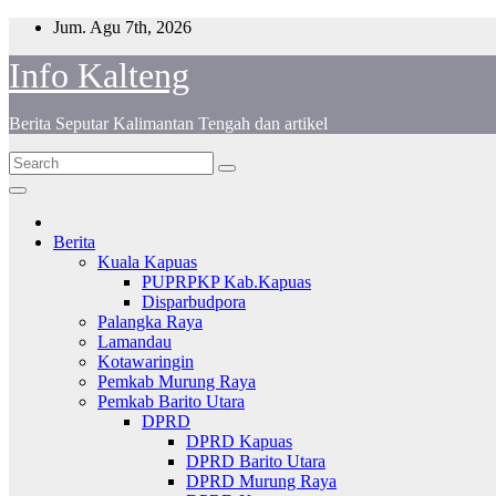
S
Jum. Agu 7th, 2026
k
Info Kalteng
i
p
t
Berita Seputar Kalimantan Tengah dan artikel
o
c
o
n
t
e
Berita
n
Kuala Kapuas
t
PUPRPKP Kab.Kapuas
Disparbudpora
Palangka Raya
Lamandau
Kotawaringin
Pemkab Murung Raya
Pemkab Barito Utara
DPRD
DPRD Kapuas
DPRD Barito Utara
DPRD Murung Raya