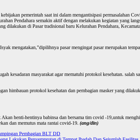
 kebijakan pemerintah saat ini dalam mengantisipasi permasalahan C
rahan Pendahara semakin aktif dengan melakukan kegiatan yang lang
g dilakukan di Pasar tradisional baru Kelurahan Pendahara, Kecamat
syak mengatakan,”dipilihnya pasar mengingat pasar merupakan tempat 
ugah kesadaran masyarakat agar mematuhi protokol kesehatan. salah sa
engan himbauan protokol kesehatan dan pembagian masker yang dilaku
ak Akan henti-hentinya babinsa dan bersama tim covid -19,untuk mengh
ekan dan memutus mata rantai covid-19.
(ang/din)
dampingan Pembagian BLT DD
pang Lakukan Penyemprotan di Tempat Ibadah Dan Sejumlah Fasilit