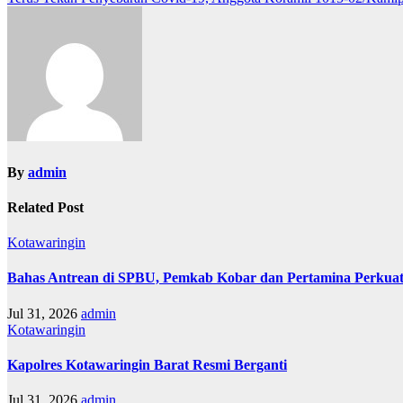
a
v
i
g
a
s
i
By
admin
p
o
Related Post
s
Kotawaringin
Bahas Antrean di SPBU, Pemkab Kobar dan Pertamina Perkuat
Jul 31, 2026
admin
Kotawaringin
Kapolres Kotawaringin Barat Resmi Berganti
Jul 31, 2026
admin