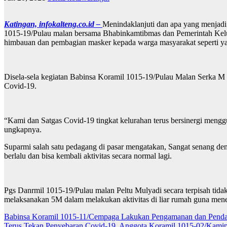
Katingan, infokalteng.co.id –
Menindaklanjuti dan apa yang menjadi
1015-19/Pulau malan bersama Bhabinkamtibmas dan Pemerintah Kelu
himbauan dan pembagian masker kepada warga masyarakat seperti yan
Disela-sela kegiatan Babinsa Koramil 1015-19/Pulau Malan Serka M I
Covid-19.
“Kami dan Satgas Covid-19 tingkat kelurahan terus bersinergi mengg
ungkapnya.
Suparmi salah satu pedagang di pasar mengatakan, Sangat senang d
berlalu dan bisa kembali aktivitas secara normal lagi.
Pgs Danrmil 1015-19/Pulau malan Peltu Mulyadi secara terpisah tid
melaksanakan 5M dalam melakukan aktivitas di liar rumah guna men
N
Babinsa Koramil 1015-11/Cempaga Lakukan Pengamanan dan Pen
Terus Tekan Penyebaran Covid-19, Anggota Koramil 1015-02/Kami