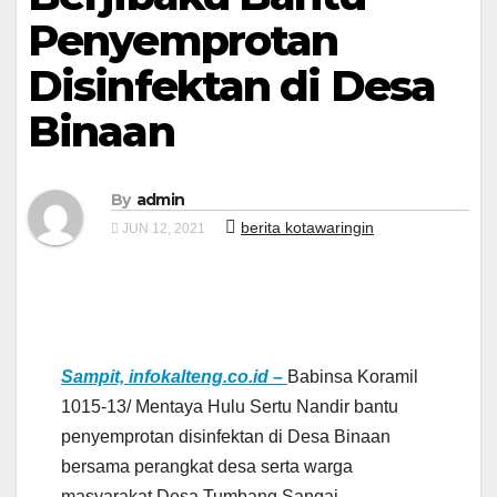
Penyemprotan
Disinfektan di Desa
Binaan
By
admin
berita kotawaringin
JUN 12, 2021
Sampit, infokalteng.co.id –
Babinsa Koramil
1015-13/ Mentaya Hulu Sertu Nandir bantu
penyemprotan disinfektan di Desa Binaan
bersama perangkat desa serta warga
masyarakat Desa Tumbang Sangai