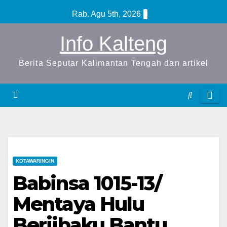
S
Rab. Agu 5th, 2026
k
Info Kalteng
i
p
Berita Seputar Kalimantan Tengah dan artikel
t
o
c
o
n
t
e
KOTAWARINGIN
n
Babinsa 1015-13/
t
Mentaya Hulu
Berjibaku Bantu