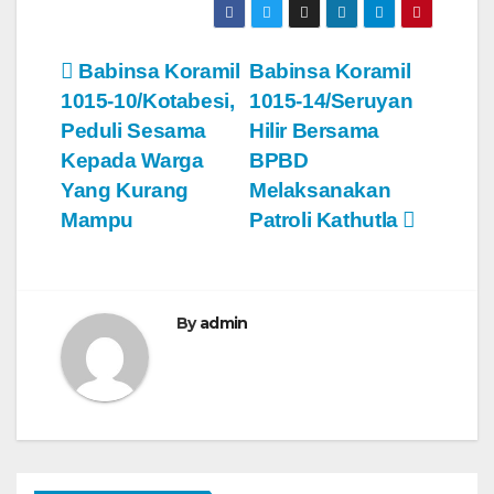
N
Babinsa Koramil
Babinsa Koramil
1015-10/Kotabesi,
1015-14/Seruyan
a
Peduli Sesama
Hilir Bersama
v
Kepada Warga
BPBD
Yang Kurang
Melaksanakan
i
Mampu
Patroli Kathutla
g
a
By
admin
s
i
p
o