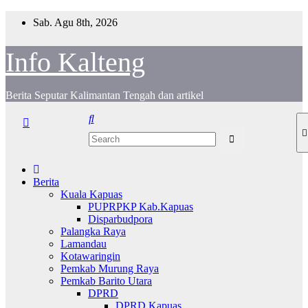
Skip
Sab. Agu 8th, 2026
to
content
Info Kalteng
Berita Seputar Kalimantan Tengah dan artikel
Berita
Kuala Kapuas
PUPRPKP Kab.Kapuas
Disparbudpora
Palangka Raya
Lamandau
Kotawaringin
Pemkab Murung Raya
Pemkab Barito Utara
DPRD
DPRD Kapuas