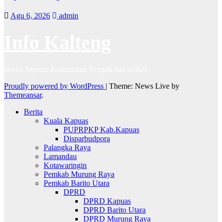
Agu 6, 2026
admin
Info Kalteng
Berita Seputar Kalimantan Tengah dan artikel
Proudly powered by WordPress
|
Theme: News Live by
Themeansar
.
Berita
Kuala Kapuas
PUPRPKP Kab.Kapuas
Disparbudpora
Palangka Raya
Lamandau
Kotawaringin
Pemkab Murung Raya
Pemkab Barito Utara
DPRD
DPRD Kapuas
DPRD Barito Utara
DPRD Murung Raya