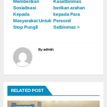
Memberikan
Kasatbinmas
v
Sosialisasi
berikan arahan
Kepada
kepada Para
i
Masyarakat Untuk
Personil
g
Stop Pungli
Satbinmas
a
s
By
admin
i
p
o
s
RELATED POST
KOTAWARINGIN