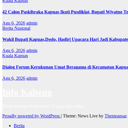
Kuala Kapuas
42 Calon Paskibraka Kapuas Ikuti Pusdiklat, Bupati Wiyatno T
Agu 6, 2026
admin
Berita Nasional
Wakil Bupati Kapuas,Dodo, Hadiri Upacara Hari Jadi Kabupat
Agu 6, 2026
admin
Kuala Kapuas
Dialog Forum Kerukunan Umat Beragama di Kecamatan Kapu
Agu 6, 2026
admin
Info Kalteng
Berita Seputar Kalimantan Tengah dan artikel
Proudly powered by WordPress
|
Theme: News Live by
Themeansar
.
Berita