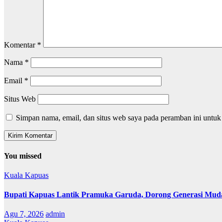
Komentar
*
Nama
*
Email
*
Situs Web
Simpan nama, email, dan situs web saya pada peramban ini untuk
You missed
Kuala Kapuas
Bupati Kapuas Lantik Pramuka Garuda, Dorong Generasi Muda
Agu 7, 2026
admin