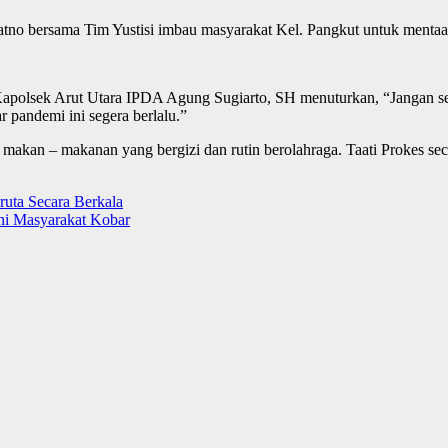
atno bersama Tim Yustisi imbau masyarakat Kel. Pangkut untuk mentaa
polsek Arut Utara IPDA Agung Sugiarto, SH menuturkan, “Jangan sepel
r pandemi ini segera berlalu.”
 makan – makanan yang bergizi dan rutin berolahraga. Taati Prokes se
ruta Secara Berkala
i Masyarakat Kobar