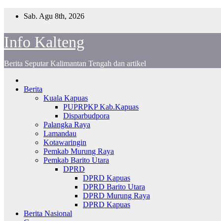
Skip
Sab. Agu 8th, 2026
to
content
Info Kalteng
Berita Seputar Kalimantan Tengah dan artikel
Berita
Kuala Kapuas
PUPRPKP Kab.Kapuas
Disparbudpora
Palangka Raya
Lamandau
Kotawaringin
Pemkab Murung Raya
Pemkab Barito Utara
DPRD
DPRD Kapuas
DPRD Barito Utara
DPRD Murung Raya
DPRD Kapuas
Berita Nasional